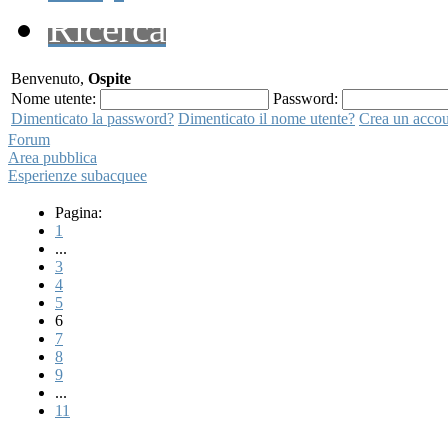
Ricerca
Benvenuto,
Ospite
Nome utente:
Password:
Dimenticato la password?
Dimenticato il nome utente?
Crea un acco
Forum
Area pubblica
Esperienze subacquee
Pagina:
1
...
3
4
5
6
7
8
9
...
11