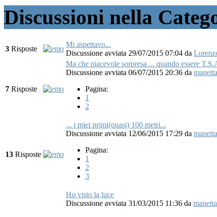
Discussioni nella Categ
Mi aspettavo...
3
Risposte
Discussione avviata 29/07/2015 07:04
da
Lorenz
Ma che piacevole sorpresa ... quando essere T.S.
Discussione avviata 06/07/2015 20:36
da
manett
7
Risposte
Pagina:
1
2
... i miei primi(quasi) 100 metri...
Discussione avviata 12/06/2015 17:29
da
manett
Pagina:
13
Risposte
1
2
3
Ho visto la luce
Discussione avviata 31/03/2015 11:36
da
manetta