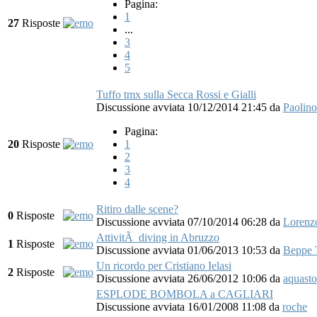
Pagina:
1
27
Risposte
...
3
4
5
Tuffo tmx sulla Secca Rossi e Gialli
Discussione avviata 10/12/2014 21:45
da
Paolin
Pagina:
20
Risposte
1
2
3
4
Ritiro dalle scene?
0
Risposte
Discussione avviata 07/10/2014 06:28
da
Lorenz
AttivitÃ diving in Abruzzo
1
Risposte
Discussione avviata 01/06/2013 10:53
da
Beppe
Un ricordo per Cristiano Ielasi
2
Risposte
Discussione avviata 26/06/2012 10:06
da
aquasto
ESPLODE BOMBOLA a CAGLIARI
Discussione avviata 16/01/2008 11:08
da
roche