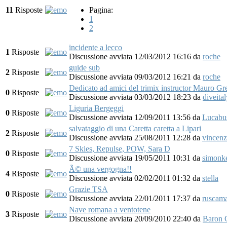
11
Risposte
Pagina:
1
2
incidente a lecco
1
Risposte
Discussione avviata 12/03/2012 16:16
da
roche
guide sub
2
Risposte
Discussione avviata 09/03/2012 16:21
da
roche
Dedicato ad amici del trimix instructor Mauro Gr
0
Risposte
Discussione avviata 03/03/2012 18:23
da
diveital
Liguria Bergeggi
0
Risposte
Discussione avviata 12/09/2011 13:56
da
Lucabu
salvataggio di una Caretta caretta a Lipari
2
Risposte
Discussione avviata 25/08/2011 12:28
da
vincenz
7 Skies, Repulse, POW, Sara D
0
Risposte
Discussione avviata 19/05/2011 10:31
da
simonk
Ã© una vergogna!!
4
Risposte
Discussione avviata 02/02/2011 01:32
da
stella
Grazie TSA
0
Risposte
Discussione avviata 22/01/2011 17:37
da
ruscam
Nave romana a ventotene
3
Risposte
Discussione avviata 20/09/2010 22:40
da
Baron 