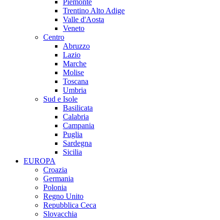
Piemonte
Trentino Alto Adige
Valle d'Aosta
Veneto
Centro
Abruzzo
Lazio
Marche
Molise
Toscana
Umbria
Sud e Isole
Basilicata
Calabria
Campania
Puglia
Sardegna
Sicilia
EUROPA
Croazia
Germania
Polonia
Regno Unito
Repubblica Ceca
Slovacchia