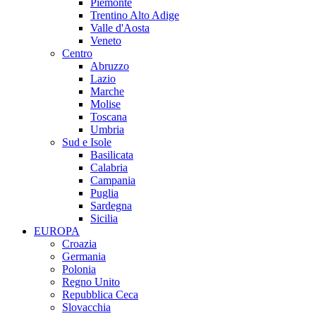
Piemonte
Trentino Alto Adige
Valle d'Aosta
Veneto
Centro
Abruzzo
Lazio
Marche
Molise
Toscana
Umbria
Sud e Isole
Basilicata
Calabria
Campania
Puglia
Sardegna
Sicilia
EUROPA
Croazia
Germania
Polonia
Regno Unito
Repubblica Ceca
Slovacchia