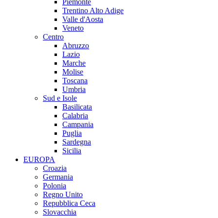
Piemonte
Trentino Alto Adige
Valle d'Aosta
Veneto
Centro
Abruzzo
Lazio
Marche
Molise
Toscana
Umbria
Sud e Isole
Basilicata
Calabria
Campania
Puglia
Sardegna
Sicilia
EUROPA
Croazia
Germania
Polonia
Regno Unito
Repubblica Ceca
Slovacchia