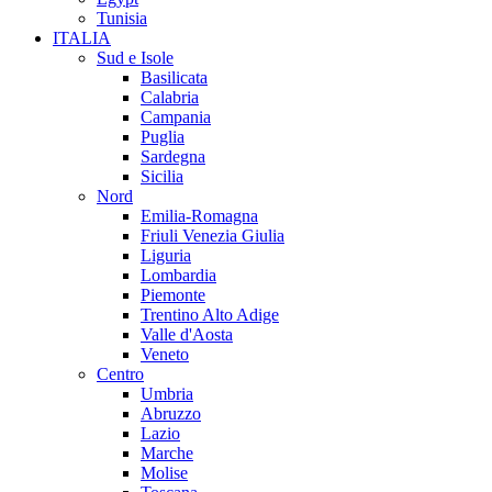
Tunisia
ITALIA
Sud e Isole
Basilicata
Calabria
Campania
Puglia
Sardegna
Sicilia
Nord
Emilia-Romagna
Friuli Venezia Giulia
Liguria
Lombardia
Piemonte
Trentino Alto Adige
Valle d'Aosta
Veneto
Centro
Umbria
Abruzzo
Lazio
Marche
Molise