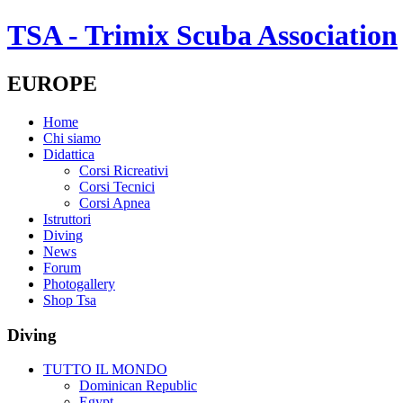
TSA - Trimix Scuba Association
EUROPE
Home
Chi siamo
Didattica
Corsi Ricreativi
Corsi Tecnici
Corsi Apnea
Istruttori
Diving
News
Forum
Photogallery
Shop Tsa
Diving
TUTTO IL MONDO
Dominican Republic
Egypt