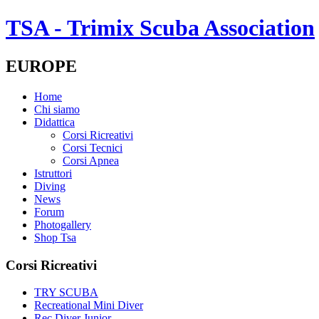
TSA - Trimix Scuba Association
EUROPE
Home
Chi siamo
Didattica
Corsi Ricreativi
Corsi Tecnici
Corsi Apnea
Istruttori
Diving
News
Forum
Photogallery
Shop Tsa
Corsi Ricreativi
TRY SCUBA
Recreational Mini Diver
Rec Diver Junior