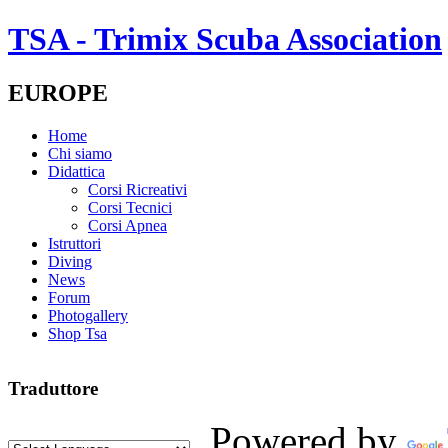
TSA - Trimix Scuba Association
EUROPE
Home
Chi siamo
Didattica
Corsi Ricreativi
Corsi Tecnici
Corsi Apnea
Istruttori
Diving
News
Forum
Photogallery
Shop Tsa
Traduttore
Powered by